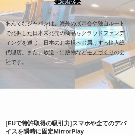
事業概要
あんてなジャパンは、海外の展示会や独自ルート
で発掘した日本未発売の商品をクラウドファンデ
ィングを通じ、日本のお客様へお届けする輸入総
代理店。また、放送・出版物など
モノづくり
の会
社です。
[EUで特許取得の吸引力]スマホや全てのデバ
イスを瞬時に固定MirrorPlay